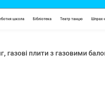
уботня школа
Бібліотека
Театр танцю
Шпрах-
г, газові плити з газовими бал