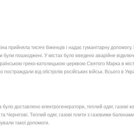
аїна прийняла тисячі біженців і надає гуманітарну допомогу.
аїни були пошкоджені. У містах було введено аварійне відклю
раїнською греко-католицькою церквою Святого Марка в місті
ьно постраждали від обстрілів російських військ. Всього в Ук
а було доставлено електрогенератори, теплий одяг, газові 
та Чернігові. Теплий одяг, газові плити з газовими балона
бували такої допомоги.