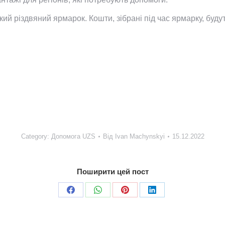
ький різдвяний ярмарок. Кошти, зібрані під час ярмарку, буд
Category:
Допомога UZS
Від
Ivan Machynskyi
15.12.2022
Поширити цей пост
Share
Share
Share
Share
on
on
on
on