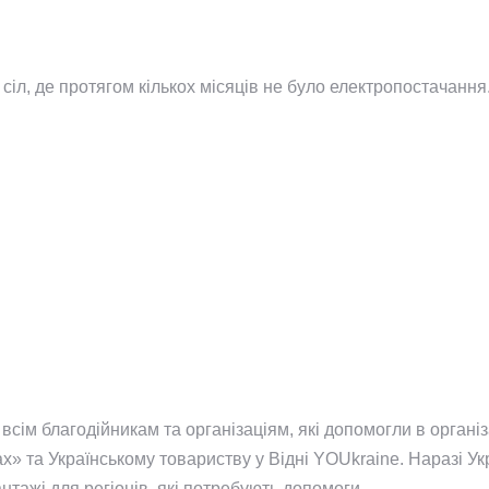
сіл, де протягом кількох місяців не було електропостачання
всім благодійникам та організаціям, які допомогли в органі
х» та Українському товариству у Відні YOUkraine. Наразі Ук
тажі для регіонів, які потребують допомоги.