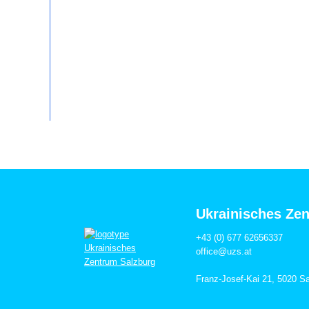
Ukrainisches Ze
+43 (0) 677 62656337
office@uzs.at
Franz-Josef-Kai 21, 5020 S