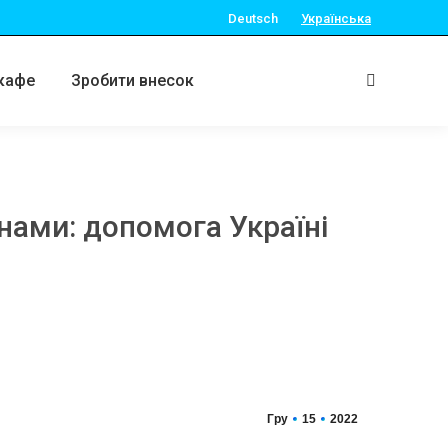
Deutsch
Українська
кафе
Зробити внесок
Search:
онами: допомога Україні
Гру
15
2022