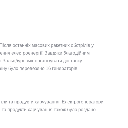
 Після останніх масових ракетних обстрілів у
чення електроенергії. Завдяки благодійним
 Зальцбург зміг організувати доставку
раїну було перевезено 16 генераторів.
котли та продукти харчування. Електрогенератори
ми та продукти харчування також було роздано