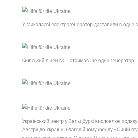
У Миколаєві електрогенератор доставили в одне з 
Київський ліцей № 1 отримав ще один генератор.
Український центр у Зальцбурзі висловлює подяку 
Австрії до України: благодійному фонду «Синій пта
католицькою церквою Святого Марка готує нові ван