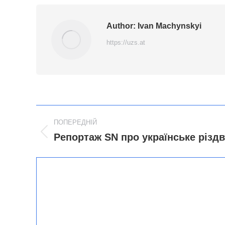
Author:
Ivan Machynskyi
https://uzs.at
Post
ПОПЕРЕДНІЙ
navigation
Репортаж SN про українське різд
Попередній
пост: